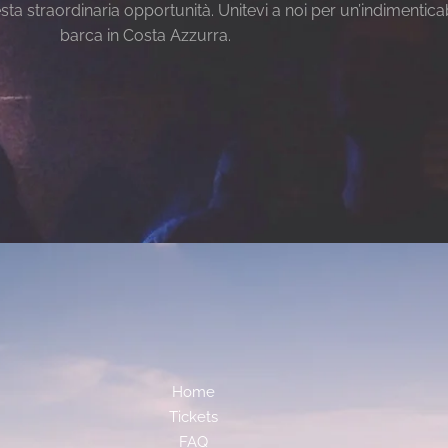
ta straordinaria opportunità. Unitevi a noi per un’indimenticab
barca in Costa Azzurra.
Home
Tickets
FAQ