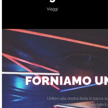
Viaggi
FORNIAMO U
Unitevi alla nostra festa in barca 
splendida costa, prendete il s