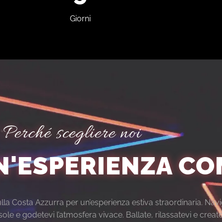
Giorni
Perché scegliere noi
N'ESPERIENZA CO
sulla Costa Azzurra per un’esperienza estiva straordinaria. Nav
ole e godetevi l’atmosfera vivace. Ballate, rilassatevi e create