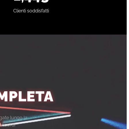
Clienti soddisfatti
MPLETA
igate lungo la
 ricordi