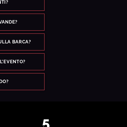
TI?
EVANDE?
SULLA BARCA?
L'EVENTO?
RDO?
6